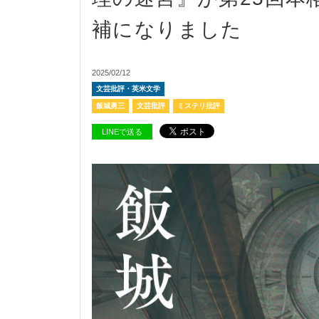
補になりました
2025/02/12
文芸批評・英米文学
飯城勇三
文芸批評
ミステリ批評
LINEで送る