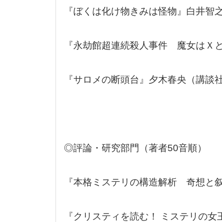
『ぼくは化け物きみは怪物』白井智
『永劫館超連続殺人事件 魔女はＸ
『サロメの断頭台』夕木春央（講談
◎評論・研究部門（著者50音順）
『本格ミステリの構造解析 奇想と
『クリスティを読む！ ミステリの女