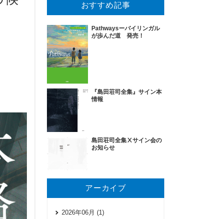
おすすめ記事
Pathwaysーバイリンガル
が歩んだ道 発売！
『島田荘司全集』サイン本
情報
島田荘司全集Ⅹサイン会の
お知らせ
アーカイブ
2026年06月 (1)