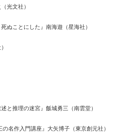
之（光文社）
と死ぬことにした』南海遊（星海社）
社）
叙述と推理の迷宮』飯城勇三（南雲堂）
王の名作入門講座』大矢博子（東京創元社）