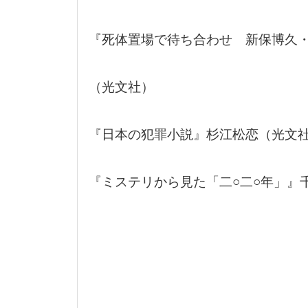
『死体置場で待ち合わせ 新保博久・
（光文社）
『日本の犯罪小説』杉江松恋（光文
『ミステリから見た「二○二○年」』