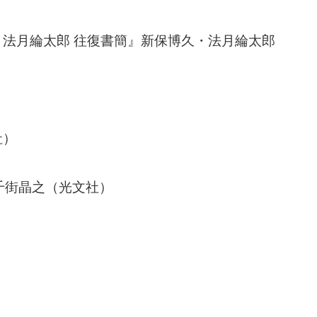
法月綸太郎 往復書簡』新保博久・法月綸太郎
社）
千街晶之（光文社）