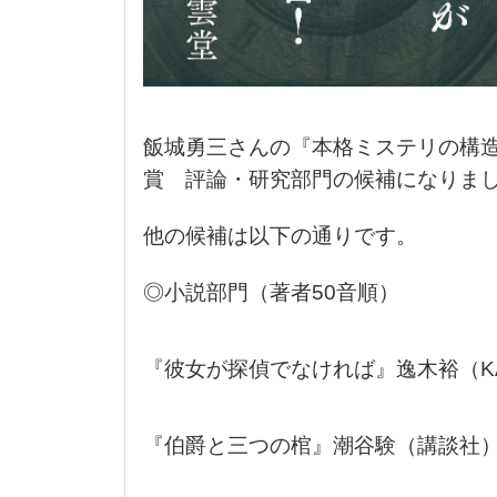
飯城勇三さんの『本格ミステリの構造
賞 評論・研究部門の候補になりま
他の候補は以下の通りです。
◎小説部門（著者50音順）
『彼女が探偵でなければ』逸木裕（KA
『伯爵と三つの棺』潮谷験（講談社