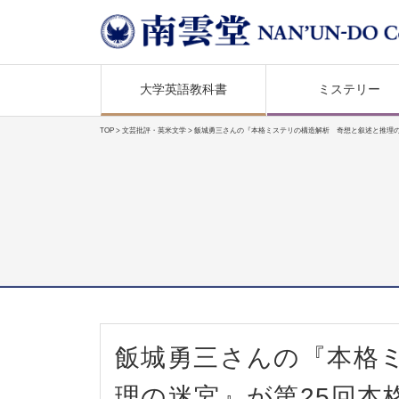
大学英語教科書
ミステリー
TOP
>
文芸批評・英米文学
> 飯城勇三さんの『本格ミステリの構造解析 奇想と叙述と推理
飯城勇三さんの『本格
理の迷宮』が第25回本