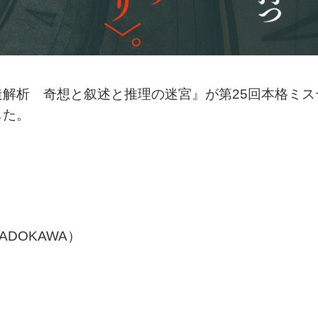
解析 奇想と叙述と推理の迷宮』が第25回本格ミス
した。
DOKAWA）
）