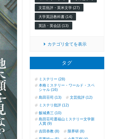
文芸批評・英米文学 (27)
大学英語教科書 (14)
英語・英会話 (13)
カテゴリ全てを表示
タグ
ミステリー (28)
本格ミステリー・ワールド・スペ
シャル (16)
島田荘司 (13)
文芸批評 (12)
ミステリ批評 (12)
飯城勇三 (10)
島田荘司選福山ミステリー文学新
人賞 (9)
吉田恭教 (8)
限界研 (8)
安萬純一 (5)
小島正樹 (4)