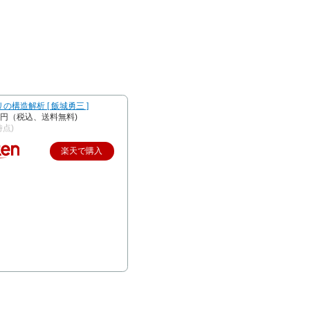
の構造解析 [ 飯城勇三 ]
50円（税込、送料無料)
時点)
楽天で購入