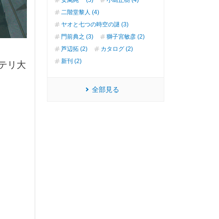
二階堂黎人 (4)
ヤオと七つの時空の謎 (3)
門前典之 (3)
獅子宮敏彦 (2)
芦辺拓 (2)
カタログ (2)
新刊 (2)
テリ大
全部見る