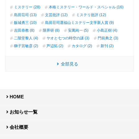
ミステリー (28)
本格ミステリー・ワールド・スペシャル (16)
島田荘司 (13)
文芸批評 (12)
ミステリ批評 (12)
飯城勇三 (10)
島田荘司選福山ミステリー文学新人賞 (9)
吉田恭教 (8)
限界研 (8)
安萬純一 (5)
小島正樹 (4)
二階堂黎人 (4)
ヤオと七つの時空の謎 (3)
門前典之 (3)
獅子宮敏彦 (2)
芦辺拓 (2)
カタログ (2)
新刊 (2)
全部見る
HOME
お知らせ一覧
会社概要