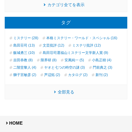
カテゴリ全てを表示
タグ
ミステリー (28)
本格ミステリー・ワールド・スペシャル (16)
島田荘司 (13)
文芸批評 (12)
ミステリ批評 (12)
飯城勇三 (10)
島田荘司選福山ミステリー文学新人賞 (9)
吉田恭教 (8)
限界研 (8)
安萬純一 (5)
小島正樹 (4)
二階堂黎人 (4)
ヤオと七つの時空の謎 (3)
門前典之 (3)
獅子宮敏彦 (2)
芦辺拓 (2)
カタログ (2)
新刊 (2)
全部見る
HOME