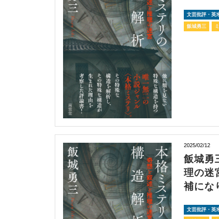
文芸批評・英
飯城勇三
2025/02/12
飯城勇
理の迷
補にな
文芸批評・英