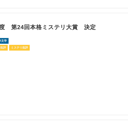
4年度 第24回本格ミステリ大賞 決定
米文学
芸批評
ミステリ批評