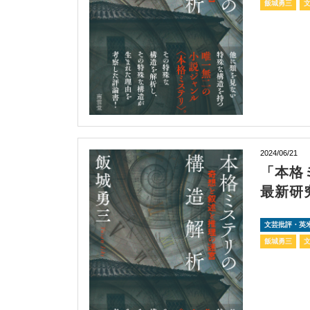
飯城勇三
2024/06/21
「本格
最新研
文芸批評・英
飯城勇三