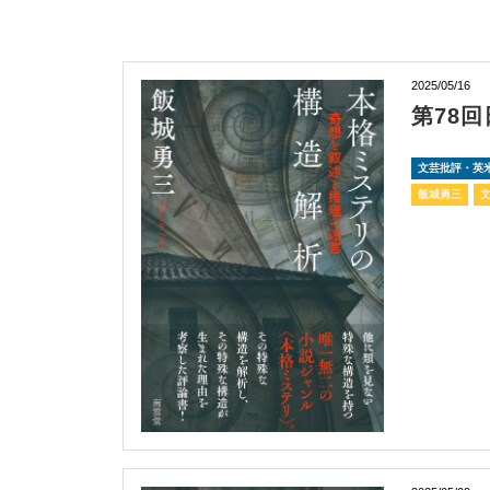
2025/05/16
第78
文芸批評・英
飯城勇三