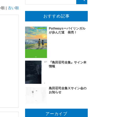
順 |
古い順
おすすめ記事
Pathwaysーバイリンガル
が歩んだ道 発売！
『島田荘司全集』サイン本
情報
島田荘司全集Ⅹサイン会の
お知らせ
アーカイブ