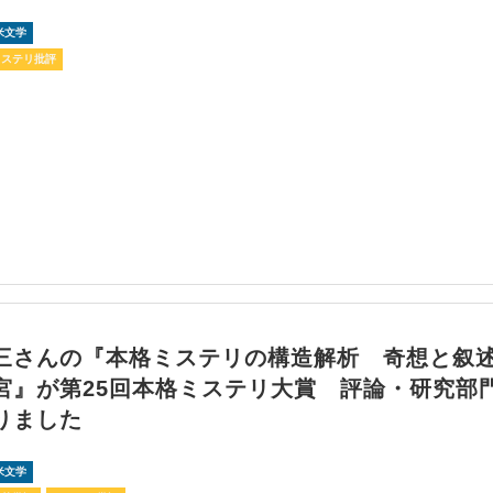
米文学
ミステリ批評
三さんの『本格ミステリの構造解析 奇想と叙
宮』が第25回本格ミステリ大賞 評論・研究部
りました
米文学