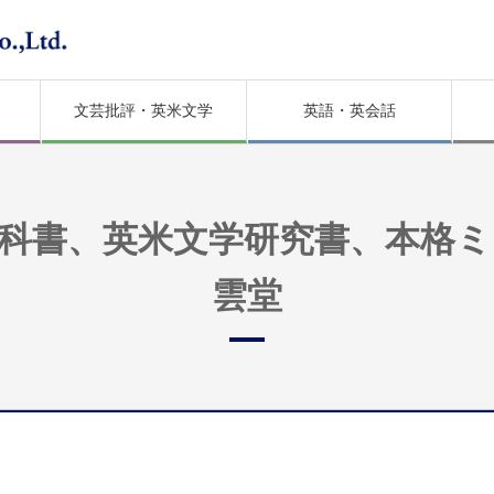
文芸批評・英米文学
英語・英会話
科書、英米文学研究書、本格
雲堂