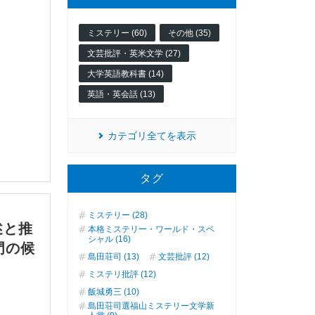
ミステリー (60)
その他 (35)
文芸批評・英米文学 (27)
大学英語教科書 (14)
英語・英会話 (13)
カテゴリ全てを表示
タグ
ミステリー (28)
述と推
本格ミステリー・ワールド・スペ
シャル (16)
門の候
島田荘司 (13)
文芸批評 (12)
ミステリ批評 (12)
飯城勇三 (10)
島田荘司選福山ミステリー文学新