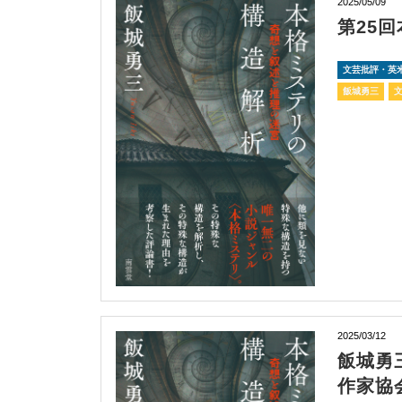
2025/05/09
第25
文芸批評・英
飯城勇三
2025/03/12
飯城勇
作家協