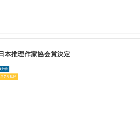
回日本推理作家協会賞決定
米文学
ミステリ批評