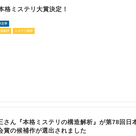
回本格ミステリ大賞決定！
米文学
文芸批評
ミステリ批評
三さん『本格ミステリの構造解析』が第78回日
会賞の候補作が選出されました