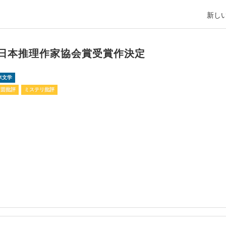
新しい
回日本推理作家協会賞受賞作決定
米文学
文芸批評
ミステリ批評