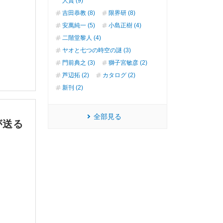
人賞 (9)
吉田恭教 (8)
限界研 (8)
安萬純一 (5)
小島正樹 (4)
二階堂黎人 (4)
ヤオと七つの時空の謎 (3)
門前典之 (3)
獅子宮敏彦 (2)
芦辺拓 (2)
カタログ (2)
新刊 (2)
全部見る
が送る