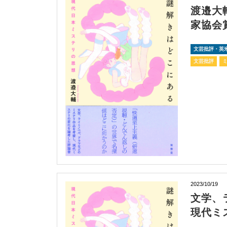
渡邉大
家協会
文芸批評・英
文芸批評
2023/10/19
文学、
現代ミ