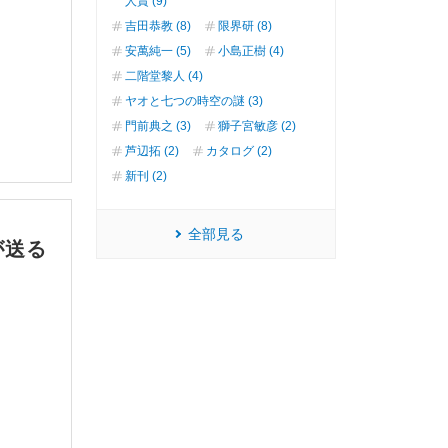
人賞 (9)
吉田恭教 (8)
限界研 (8)
安萬純一 (5)
小島正樹 (4)
二階堂黎人 (4)
ヤオと七つの時空の謎 (3)
門前典之 (3)
獅子宮敏彦 (2)
芦辺拓 (2)
カタログ (2)
新刊 (2)
全部見る
が送る