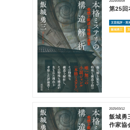
2025/05/09
第25
文芸批評・英
飯城勇三
2025/03/12
飯城勇
作家協