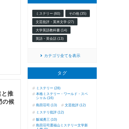
ミステリー (60)
その他 (35)
文芸批評・英米文学 (27)
大学英語教科書 (14)
英語・英会話 (13)
カテゴリ全てを表示
タグ
ミステリー (28)
述と推
本格ミステリー・ワールド・スペ
シャル (16)
門の候
島田荘司 (13)
文芸批評 (12)
ミステリ批評 (12)
飯城勇三 (10)
島田荘司選福山ミステリー文学新