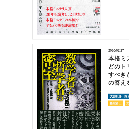
2020/07/27
本格ミ
どのト
すべき
の答え
文芸批評・英
飯城勇三