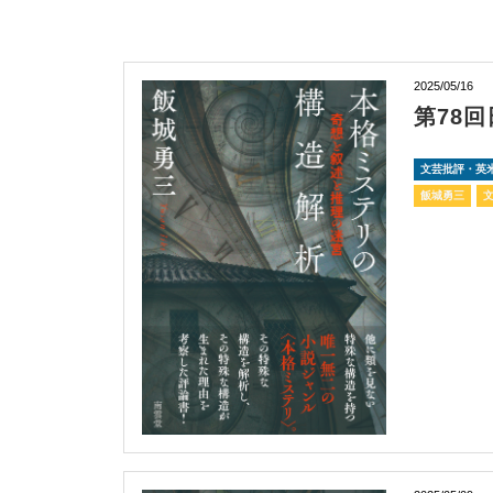
2025/05/16
第78
文芸批評・英
飯城勇三