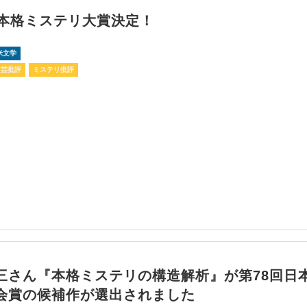
回本格ミステリ大賞決定！
米文学
文芸批評
ミステリ批評
三さん『本格ミステリの構造解析』が第78回日
会賞の候補作が選出されました