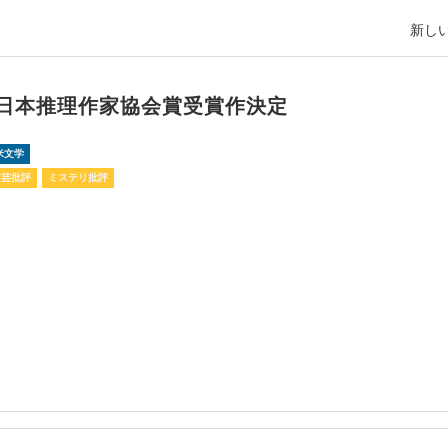
新しい
回日本推理作家協会賞受賞作決定
米文学
文芸批評
ミステリ批評