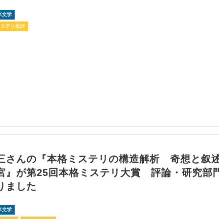
米文学
ミステリ批評
三さんの『本格ミステリの構造解析 奇想と叙
宮』が第25回本格ミステリ大賞 評論・研究部
りました
米文学