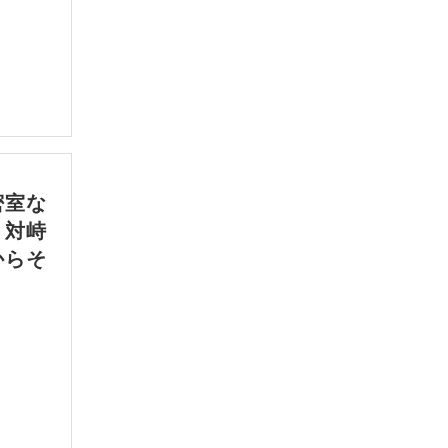
密室な
う対峙
からそ