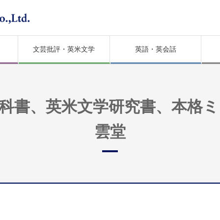
文芸批評・英米文学
英語・英会話
科書、英米文学研究書、本格
雲堂