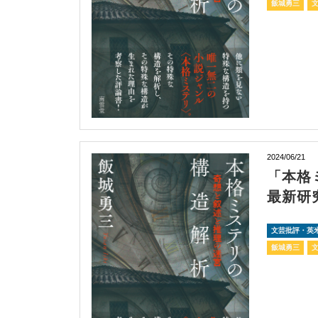
飯城勇三
2024/06/21
「本格
最新研
文芸批評・英
飯城勇三