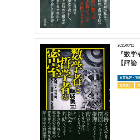
2021/03/11
『数学
【評論
文芸批評・英
飯城勇三