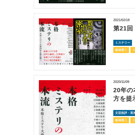
2021/02/18
第21
ミステリー
飯城勇三
2020/11/09
20年
方を提
文芸批評・英
飯城勇三