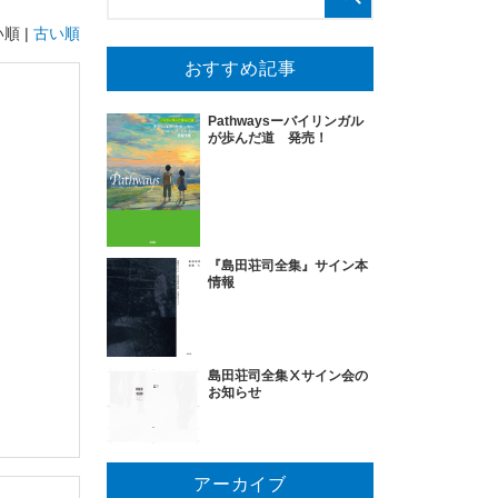
順 |
古い順
おすすめ記事
Pathwaysーバイリンガル
が歩んだ道 発売！
『島田荘司全集』サイン本
情報
島田荘司全集Ⅹサイン会の
お知らせ
アーカイブ