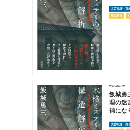
文芸批評・英
飯城勇三
2025/02/12
飯城勇
理の迷
補にな
文芸批評・英