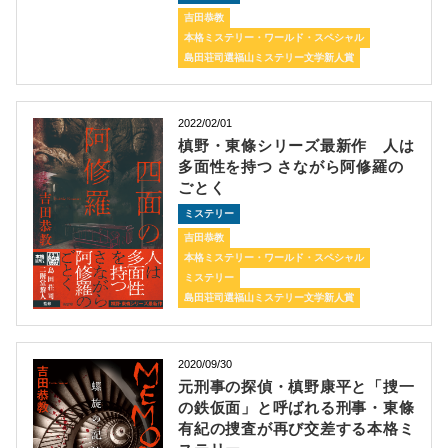
吉田恭教
本格ミステリー・ワールド・スペシャル
島田荘司選福山ミステリー文学新人賞
2022/02/01
槙野・東條シリーズ最新作 人は
多面性を持つ さながら阿修羅の
ごとく
ミステリー
吉田恭教
本格ミステリー・ワールド・スペシャル
ミステリー
島田荘司選福山ミステリー文学新人賞
2020/09/30
元刑事の探偵・槙野康平と「捜一
の鉄仮面」と呼ばれる刑事・東條
有紀の捜査が再び交差する本格ミ