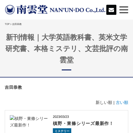
TOP
> 吉田恭教
新刊情報｜大学英語教科書、英米文学
研究書、本格ミステリ、文芸批評の南
雲堂
吉田恭教
新しい順 |
古い順
2023/03/23
槙野・東條シリーズ最新作！
ミステリー