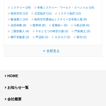
ミステリー (28)
本格ミステリー・ワールド・スペシャル (16)
島田荘司 (13)
文芸批評 (12)
ミステリ批評 (12)
飯城勇三 (10)
島田荘司選福山ミステリー文学新人賞 (9)
吉田恭教 (8)
限界研 (8)
安萬純一 (5)
小島正樹 (4)
二階堂黎人 (4)
ヤオと七つの時空の謎 (3)
門前典之 (3)
獅子宮敏彦 (2)
芦辺拓 (2)
カタログ (2)
新刊 (2)
全部見る
HOME
お知らせ一覧
会社概要