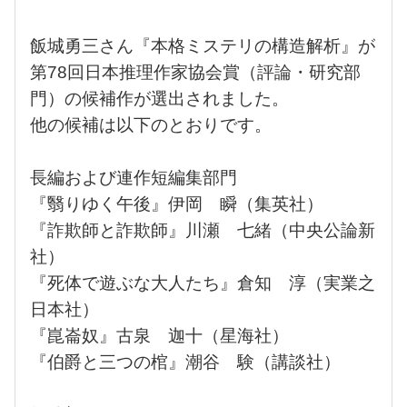
飯城勇三さん『本格ミステリの構造解析』が
第78回日本推理作家協会賞（評論・研究部
門）の候補作が選出されました。
他の候補は以下のとおりです。
長編および連作短編集部門
『翳りゆく午後』伊岡 瞬（集英社）
『詐欺師と詐欺師』川瀬 七緒（中央公論新
社）
『死体で遊ぶな大人たち』倉知 淳（実業之
日本社）
『崑崙奴』古泉 迦十（星海社）
『伯爵と三つの棺』潮谷 験（講談社）