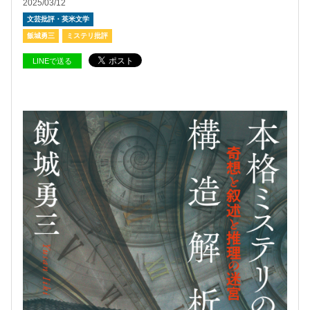
2025/03/12
文芸批評・英米文学
飯城勇三
ミステリ批評
LINEで送る