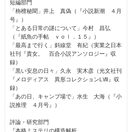
短編部門
「栴檀秘聞」井上 真偽（『小説新潮 ４月
号』）
「とある日常の謎について」今村 昌弘
（『紙魚の手帖 ｖｏｌ．１５』）
「最高まで行く」斜線堂 有紀（実業之日本
社刊『貴女。 百合小説アンソロジー』収
録）
「黒い安息の日々」久永 実木彦（光文社刊
『メロディアス 異形コレクションLⅧ』収
録）
「あの日、キャンプ場で」水生 大海（『小
説推理 ４月号』）
評論・研究部門
『本格ミステリの構造解析