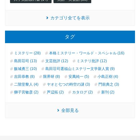
カテゴリ全てを表示
タグ
ミステリー (28)
本格ミステリー・ワールド・スペシャル (16)
島田荘司 (13)
文芸批評 (12)
ミステリ批評 (12)
飯城勇三 (10)
島田荘司選福山ミステリー文学新人賞 (9)
吉田恭教 (8)
限界研 (8)
安萬純一 (5)
小島正樹 (4)
二階堂黎人 (4)
ヤオと七つの時空の謎 (3)
門前典之 (3)
獅子宮敏彦 (2)
芦辺拓 (2)
カタログ (2)
新刊 (2)
全部見る