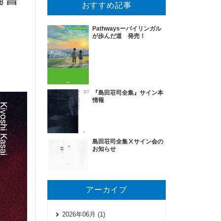
おすすめ記事
Pathwaysーバイリンガル
が歩んだ道 発売！
『島田荘司全集』サイン本
情報
島田荘司全集Ⅹサイン会の
お知らせ
アーカイブ
2026年06月 (1)