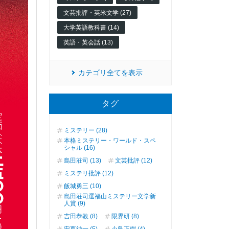
文芸批評・英米文学 (27)
大学英語教科書 (14)
英語・英会話 (13)
カテゴリ全てを表示
タグ
ミステリー (28)
本格ミステリー・ワールド・スペ
シャル (16)
島田荘司 (13)
文芸批評 (12)
ミステリ批評 (12)
飯城勇三 (10)
島田荘司選福山ミステリー文学新
人賞 (9)
吉田恭教 (8)
限界研 (8)
安萬純一 (5)
小島正樹 (4)