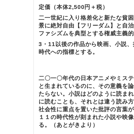
定価（本体2,500円＋税）
二一世紀に入り格差化と新たな貧
景に絶対自由【フリーダム】と自
ファシズムを典型とする権威主義
3・11以後の作品から映画、小説
時代への指標とする。
二〇一〇年代の日本アニメやミス
と生まれているのに、その意義を
たらない。小説はどのように読ま
に読むことも、それとは違う読み
社会性に重点を置いた批評の言葉
１１の時代性が刻まれた小説や映
る。（あとがきより）