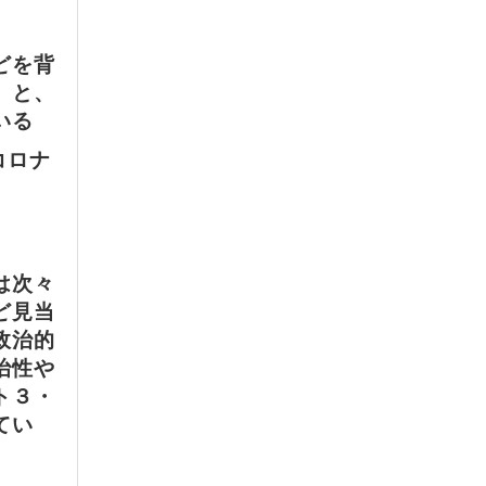
どを背
】と、
いる
コロナ
は次々
ど見当
政治的
治性や
ト３・
てい