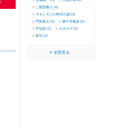
二階堂黎人 (4)
ヤオと七つの時空の謎 (3)
門前典之 (3)
獅子宮敏彦 (2)
芦辺拓 (2)
カタログ (2)
新刊 (2)
全部見る