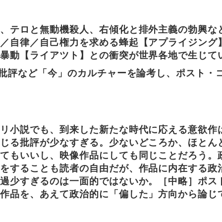
困、テロと無動機殺人、右傾化と排外主義の勃興な
治／自律／自己権力を求める蜂起【アプライジング
的暴動【ライアツト】との衝突が世界各地で生じて
、批評など「今」のカルチャーを論考し、ポスト・
テリ小説でも、到来した新たな時代に応える意欲作
論じる批評が少なすぎる。少ないどころか、ほとん
れてもいいし、映像作品にしても同じことだろう。
方をすることも読者の自由だが、作品に内在する政
が過少すぎるのは一面的ではないか。［中略］ポス
像作品を、あえて政治的に「偏した」方向から論じ