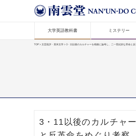
大学英語教科書
ミステリー
TOP
>
文芸批評・英米文学
> 3・11以後のカルチャーを精緻に論考し、二一世紀的な革命と
3・11以後のカルチャ
と反革命をめぐり考察