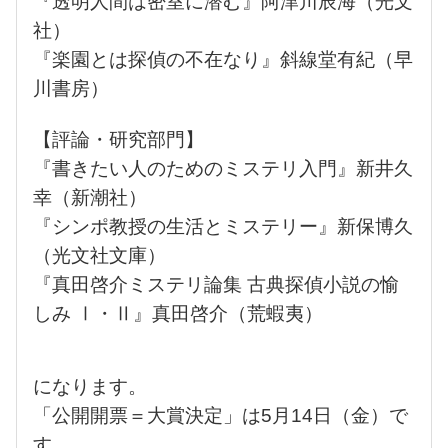
『透明人間は密室に潜む』阿津川辰海（光文
社）
『楽園とは探偵の不在なり』斜線堂有紀（早
川書房）
【評論・研究部門】
『書きたい人のためのミステリ入門』新井久
幸（新潮社）
『シンポ教授の生活とミステリー』新保博久
（光文社文庫）
『真田啓介ミステリ論集 古典探偵小説の愉
しみ Ⅰ・Ⅱ』真田啓介（荒蝦夷）
になります。
「公開開票＝大賞決定」は5月14日（金）で
す。