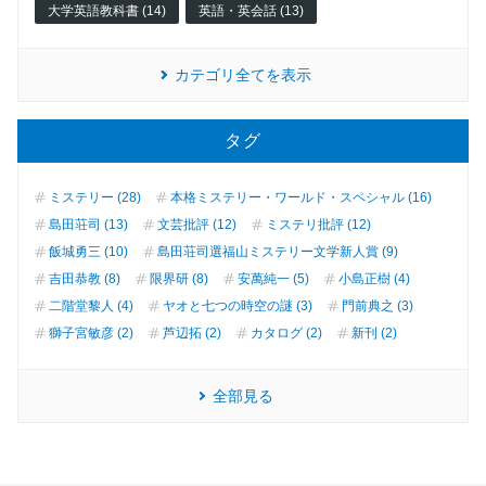
大学英語教科書 (14)
英語・英会話 (13)
カテゴリ全てを表示
タグ
ミステリー (28)
本格ミステリー・ワールド・スペシャル (16)
島田荘司 (13)
文芸批評 (12)
ミステリ批評 (12)
飯城勇三 (10)
島田荘司選福山ミステリー文学新人賞 (9)
吉田恭教 (8)
限界研 (8)
安萬純一 (5)
小島正樹 (4)
二階堂黎人 (4)
ヤオと七つの時空の謎 (3)
門前典之 (3)
獅子宮敏彦 (2)
芦辺拓 (2)
カタログ (2)
新刊 (2)
全部見る