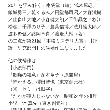
20年を読み解く』南雲堂（編）浅木原忍／
飯城勇三／乾くるみ／円堂都司昭／大森滋樹
／佳多山大地／小森健太朗／千街晶之／杉江
松恋／千澤のり子／蔓葉信博／法月綸太郞／
波多野健／諸岡卓真／渡邉大輔（著）
の二点が第21回「本格ミステリ大賞」【評
論・研究部門】の候補作になりました。
他の候補作は
【小説部門】
『欺瞞の殺意』深木章子（原書房）
『蝉かえる』櫻田智也（東京創元社）
（※「セミ」は旧字）
『たかが殺人じゃないか 昭和24年の推理
小説』辻 真先（東京創元社）