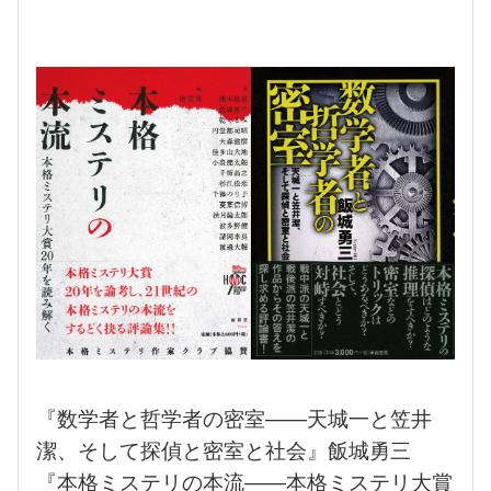
『数学者と哲学者の密室――天城一と笠井
潔、そして探偵と密室と社会』飯城勇三
『本格ミステリの本流――本格ミステリ大賞