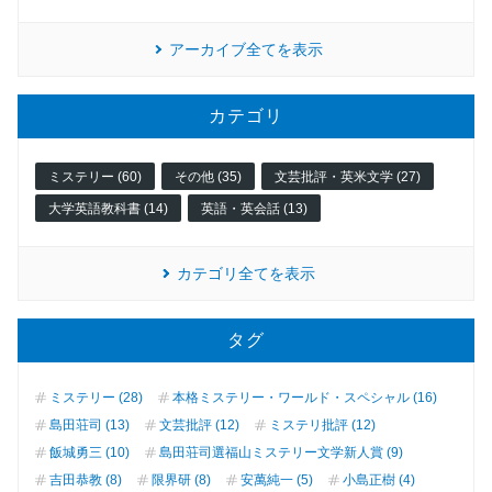
アーカイブ全てを表示
カテゴリ
ミステリー (60)
その他 (35)
文芸批評・英米文学 (27)
大学英語教科書 (14)
英語・英会話 (13)
カテゴリ全てを表示
タグ
ミステリー (28)
本格ミステリー・ワールド・スペシャル (16)
島田荘司 (13)
文芸批評 (12)
ミステリ批評 (12)
飯城勇三 (10)
島田荘司選福山ミステリー文学新人賞 (9)
吉田恭教 (8)
限界研 (8)
安萬純一 (5)
小島正樹 (4)