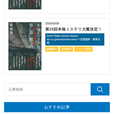
2025/05/09
第25回本格ミステリ大賞決定！
href="https://www.nanun-
do.co.jp/media/literature">文芸批評・英米文
学
飯城勇三
文芸批評
ミステリ批評
おすすめ記事