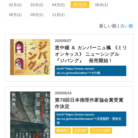
02月(2)
03月(2)
04月(2)
05月(3)
06月(1)
08月(1)
09月(1)
11月(1)
新しい順 |
古い順
2025/05/27
恵中瞳 ＆ カンパーニュ楓 《ミリ
オンキッス》 ニューシングル
『ジパング』 発売開始！
href="https://www.nanun-
do.co.jp/media/other">その他
2025/05/16
第78回日本推理作家協会賞受賞
作決定
href="https://www.nanun-
do.co.jp/media/literature">文芸批評・英米文
学
飯城勇三
文芸批評
ミステリ批評