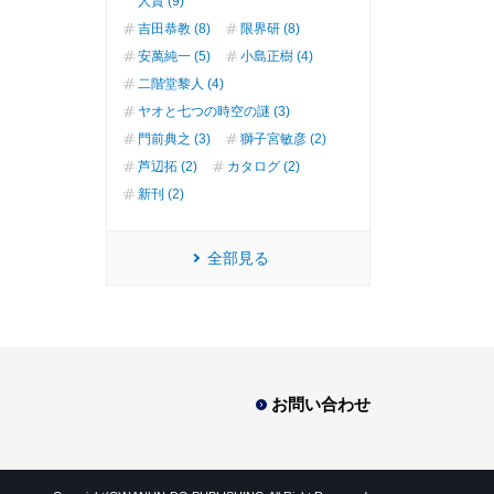
人賞 (9)
吉田恭教 (8)
限界研 (8)
安萬純一 (5)
小島正樹 (4)
二階堂黎人 (4)
ヤオと七つの時空の謎 (3)
門前典之 (3)
獅子宮敏彦 (2)
芦辺拓 (2)
カタログ (2)
新刊 (2)
全部見る
お問い合わせ