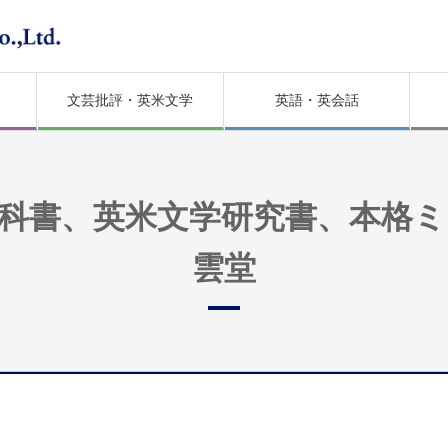
文芸批評・英米文学
英語・英会話
科書、英米文学研究書、本格
雲堂