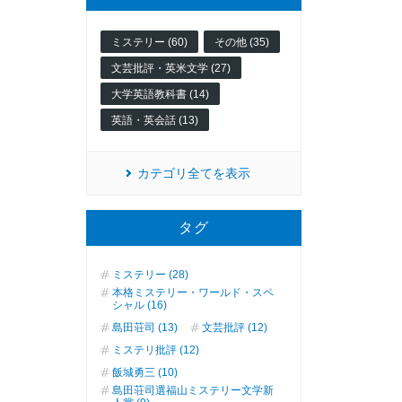
ミステリー (60)
その他 (35)
文芸批評・英米文学 (27)
大学英語教科書 (14)
英語・英会話 (13)
カテゴリ全てを表示
タグ
ミステリー (28)
本格ミステリー・ワールド・スペ
シャル (16)
島田荘司 (13)
文芸批評 (12)
ミステリ批評 (12)
飯城勇三 (10)
島田荘司選福山ミステリー文学新