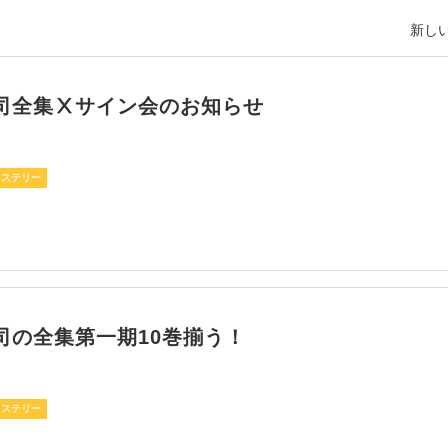
新しい
司全集Ⅹサイン会のお知らせ
ミステリー
司の全集第一期10巻揃う！
ミステリー