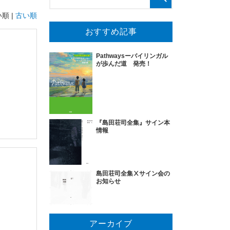
順 |
古い順
おすすめ記事
Pathwaysーバイリンガル
が歩んだ道 発売！
『島田荘司全集』サイン本
情報
島田荘司全集Ⅹサイン会の
お知らせ
アーカイブ