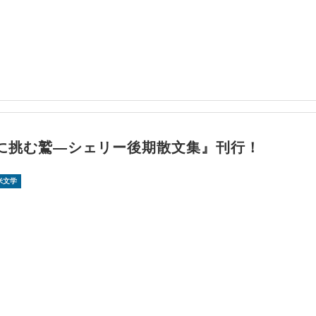
に挑む鷲―シェリー後期散文集』刊行！
米文学