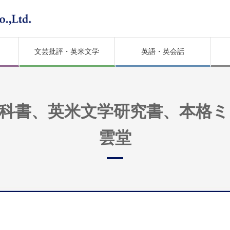
文芸批評・英米文学
英語・英会話
科書、英米文学研究書、本格
雲堂