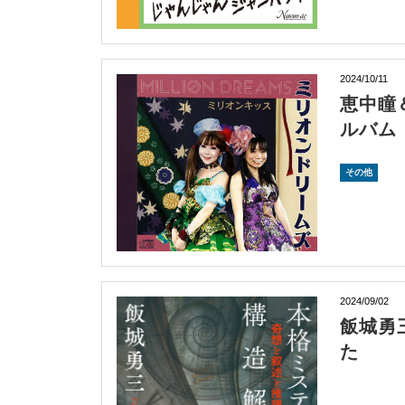
2024/10/11
恵中瞳
ルバム
その他
2024/09/02
飯城勇
た