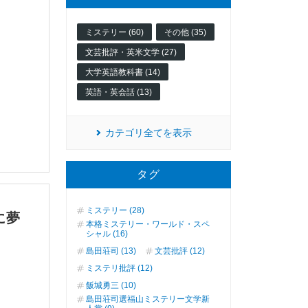
ミステリー (60)
その他 (35)
文芸批評・英米文学 (27)
大学英語教科書 (14)
英語・英会話 (13)
カテゴリ全てを表示
タグ
ミステリー (28)
に夢
本格ミステリー・ワールド・スペ
シャル (16)
島田荘司 (13)
文芸批評 (12)
ミステリ批評 (12)
飯城勇三 (10)
島田荘司選福山ミステリー文学新