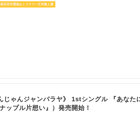
島田荘司選福山ミステリー文学新人賞
んじゃんジャンバラヤ》 1stシングル 『あなた
イナップル片想い』）発売開始！