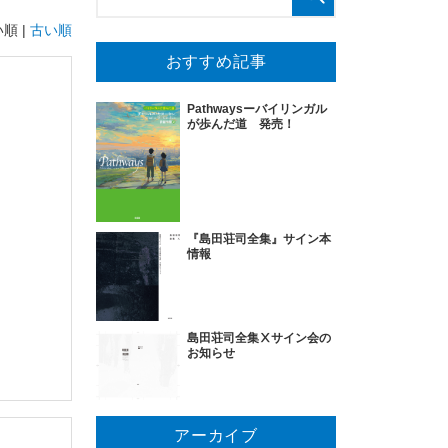
順 |
古い順
おすすめ記事
Pathwaysーバイリンガル
が歩んだ道 発売！
『島田荘司全集』サイン本
情報
島田荘司全集Ⅹサイン会の
お知らせ
アーカイブ