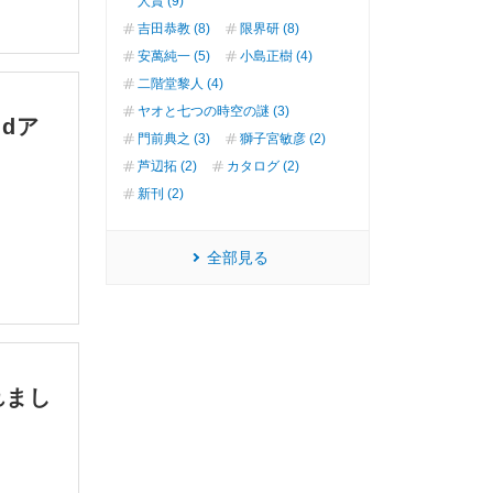
人賞 (9)
吉田恭教 (8)
限界研 (8)
安萬純一 (5)
小島正樹 (4)
二階堂黎人 (4)
ヤオと七つの時空の謎 (3)
dア
門前典之 (3)
獅子宮敏彦 (2)
芦辺拓 (2)
カタログ (2)
新刊 (2)
全部見る
れまし