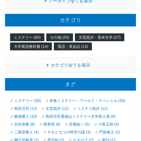
アーカイブ全てを表示
カテゴリ
ミステリー (60)
その他 (35)
文芸批評・英米文学 (27)
大学英語教科書 (14)
英語・英会話 (13)
カテゴリ全てを表示
タグ
ミステリー (28)
本格ミステリー・ワールド・スペシャル (16)
島田荘司 (13)
文芸批評 (12)
ミステリ批評 (12)
飯城勇三 (10)
島田荘司選福山ミステリー文学新人賞 (9)
吉田恭教 (8)
限界研 (8)
安萬純一 (5)
小島正樹 (4)
二階堂黎人 (4)
ヤオと七つの時空の謎 (3)
門前典之 (3)
獅子宮敏彦 (2)
芦辺拓 (2)
カタログ (2)
新刊 (2)