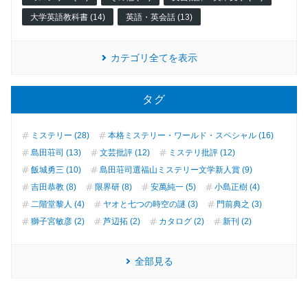
大学英語教科書 (14)
英語・英会話 (13)
カテゴリ全てを表示
タグ
ミステリー (28)
本格ミステリー・ワールド・スペシャル (16)
島田荘司 (13)
文芸批評 (12)
ミステリ批評 (12)
飯城勇三 (10)
島田荘司選福山ミステリー文学新人賞 (9)
吉田恭教 (8)
限界研 (8)
安萬純一 (5)
小島正樹 (4)
二階堂黎人 (4)
ヤオと七つの時空の謎 (3)
門前典之 (3)
獅子宮敏彦 (2)
芦辺拓 (2)
カタログ (2)
新刊 (2)
全部見る